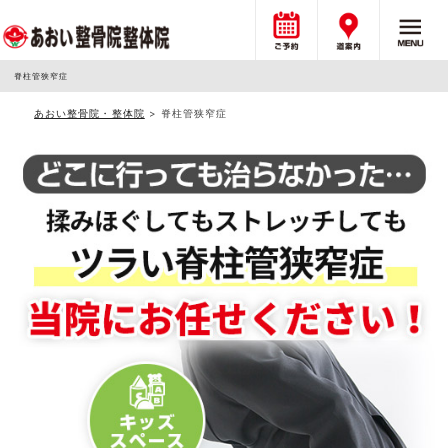
脊柱管狭窄症
あおい整骨院・整体院
>
脊柱管狭窄症