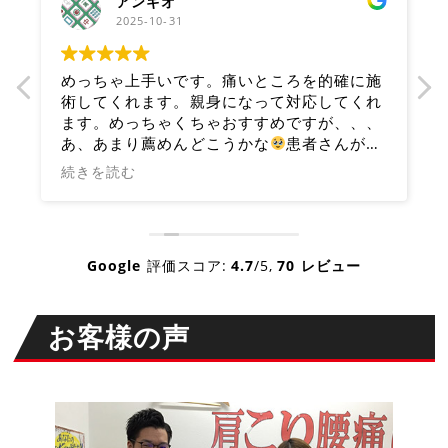
アンギオ
2025-10-31
た
めっちゃ上手いです。痛いところを的確に施
術してくれます。親身になって対応してくれ
ます。めっちゃくちゃおすすめですが、、、
あ、あまり薦めんどこうかな
患者さんが増
えて来れなくなるの困るからね笑笑
続きを読む
Google
評価スコア:
4.7
/5,
70 レビュー
お客様の声