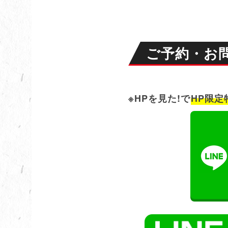
ご予約・お
※HPを見た!で
HP限定