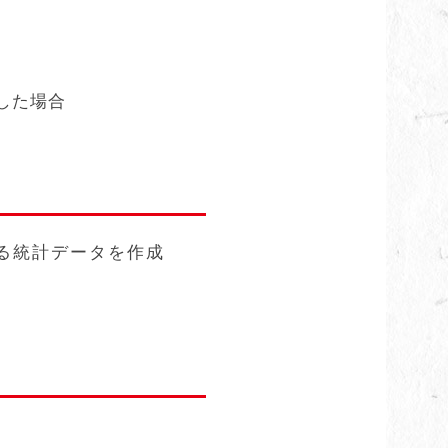
した場合
る統計データを作成
。
。